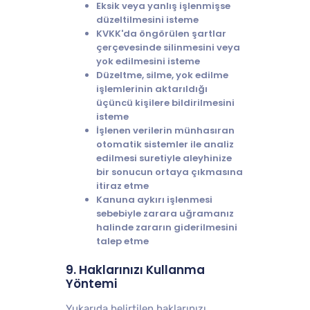
Eksik veya yanlış işlenmişse
düzeltilmesini isteme
KVKK'da öngörülen şartlar
çerçevesinde silinmesini veya
yok edilmesini isteme
Düzeltme, silme, yok edilme
işlemlerinin aktarıldığı
üçüncü kişilere bildirilmesini
isteme
İşlenen verilerin münhasıran
otomatik sistemler ile analiz
edilmesi suretiyle aleyhinize
bir sonucun ortaya çıkmasına
itiraz etme
Kanuna aykırı işlenmesi
sebebiyle zarara uğramanız
halinde zararın giderilmesini
talep etme
9. Haklarınızı Kullanma
Yöntemi
Yukarıda belirtilen haklarınızı