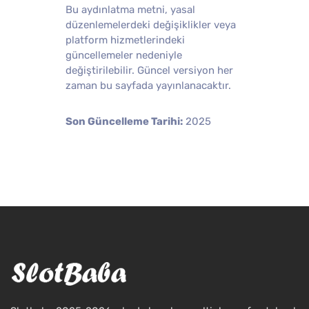
Bu aydınlatma metni, yasal
düzenlemelerdeki değişiklikler veya
platform hizmetlerindeki
güncellemeler nedeniyle
değiştirilebilir. Güncel versiyon her
zaman bu sayfada yayınlanacaktır.
Son Güncelleme Tarihi:
2025