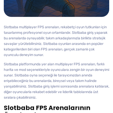
Slotbaba multiplayer FPS arenaları, rekabetçi oyun tutkunları için
tasarlanmış profesyonel oyun ortamlarıdır. Slotbaba giriş yaparak
bu arenalarda oynayabilir, takım arkadaşlarınızla birlikte stratejik
savaşlar yürütebilirsiniz. Slotbaba oyunları arasında en popüler
kategorilerden biri olan FPS arenaları, gerçek zamanlı çok
oyunculu deneyim sunar.
Slotbaba platformunda yer alan multiplayer FPS arenaları, farklı
harita ve mod seçenekleriyle oyunculara zengin bir oyun deneyimi
sunar. Slotbaba oyna seçeneği ile tarayıcınızdan anında
erişebileceğiniz bu arenalarda, bireysel veya takım halinde
yarışabilirsiniz. Slotbaba giriş işlemi sonrasında arenalara katılarak,
diğer oyuncularla rekabet edebilir ve liderlik tablolarında üst
sıralara çıkabilirsiniz.
Slotbaba FPS Arenalarının