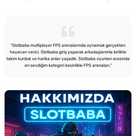
"Slotbaba multiplayer FPS arenalarında oynamak gerçekten
heyecan verici. Slotbaba giriş yaparak arkadaşlarımla birlikte
takım kurduk ve harika anlar yaşadık. Slotbaba oyunları arasında
en sevdiğim kategori kesinlikle FPS arenaları."